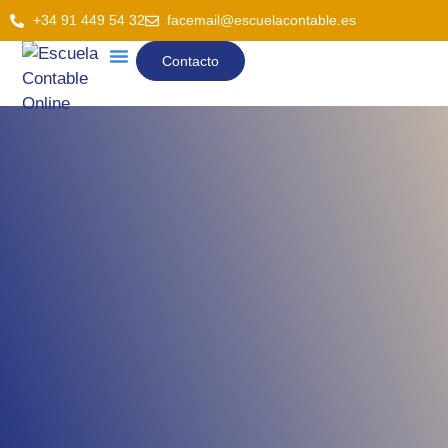
+34 91 449 54 32
facemail@escuelacontable.es
Contacto
Cursos En Preparación
Cursos Que Te Van A
Interesar